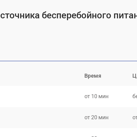
источника бесперебойного питан
Время
Ц
от 10 мин
б
от 20 мин
о