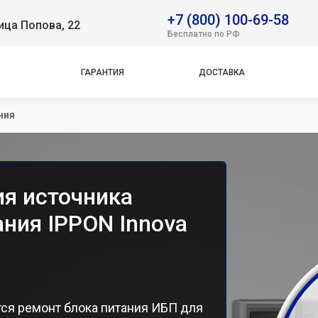
k Basic 1050S Euro
+7 (800) 100-69-58
ица Попова, 22
k Basic 1500 Euro
Бесплатно по РФ
k Basic 2200 Euro
 Office 1000
ГАРАНТИЯ
ДОСТАВКА
 Power Pro II 800
 Power Pro II Euro
ния
k Verso 800 New
ova G2
ova RT 1000
ova RT 33 20K Tower
ия источника
k Basic 1500 IEC
ния IPPON Innova
ся ремонт блока питания ИБП для