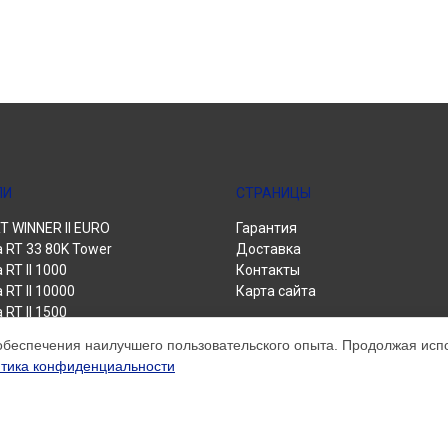
ЛИ
СТРАНИЦЫ
 WINNER II EURO
Гарантия
a RT 33 80K Tower
Доставка
 RT II 1000
Контакты
 RT II 10000
Карта сайта
 RT II 1500
 RT II 3000
обеспечения наилучшего пользовательского опыта. Продолжая испол
 RT II 6000
тика конфиденциальности
 Power Pro II
 Winner II 1500 Euro
 Winner II 1550
 Winner II 2000