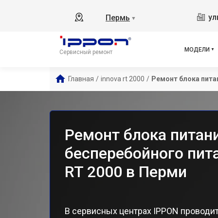
Bac
ул
Пермь
▼
Bac
Bac
Back
МОДЕЛИ
Сервисный ремонт
Back
Back
Главная
/
innova rt 2000
/
Ремонт блока пита
Bac
Inn
Inn
Inn
Ремонт блока питан
Bac
бесперебойного пита
RT 2000 в Перми
В сервисных центрах IPPON проводит