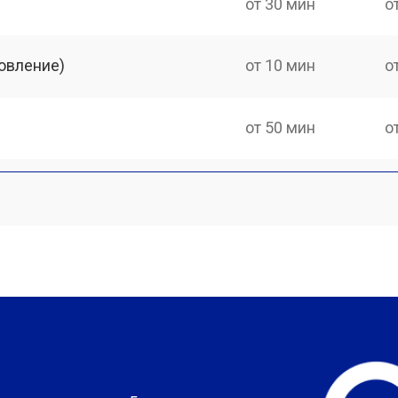
от 30 мин
о
овление)
от 10 мин
о
от 50 мин
о
?